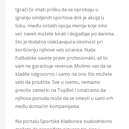
Igrači će imati priliku da se oprobaju u
igranju omiljenih sportova dok je akcija u
toku. Imeđu ostalih opcija menija koje smo
već naveli možete birati i događaje po danima
što je dodatna olakšavajuća okolnost pri
korišćenju njihove veb stranice. Naše
fudbalske savete prave profesionalci, ali to
vam ne garantuje revenue. Molimo vas da se
kladite odgovorno i samo na ono što možete
sebi da priuštite. Sve u svemu, nemamo
previše zamerki na TopBet i smatramo da
njihova ponuda može da se smesti u sami vrh
među domaćim kompanijama.
Na portalu Sportske kladionice svakodnevno