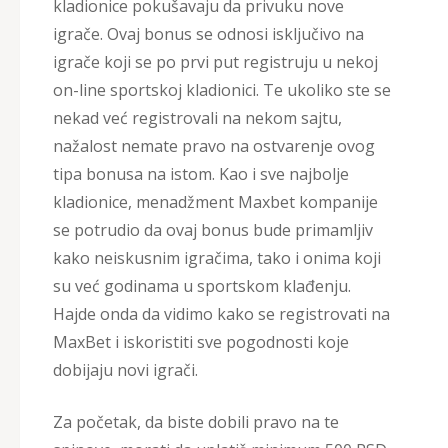
kladionice pokušavaju da privuku nove
igrače. Ovaj bonus se odnosi isključivo na
igrače koji se po prvi put registruju u nekoj
on-line sportskoj kladionici. Te ukoliko ste se
nekad već registrovali na nekom sajtu,
nažalost nemate pravo na ostvarenje ovog
tipa bonusa na istom. Kao i sve najbolje
kladionice, menadžment Maxbet kompanije
se potrudio da ovaj bonus bude primamljiv
kako neiskusnim igračima, tako i onima koji
su već godinama u sportskom klađenju.
Hajde onda da vidimo kako se registrovati na
MaxBet i iskoristiti sve pogodnosti koje
dobijaju novi igrači.
Za početak, da biste dobili pravo na te