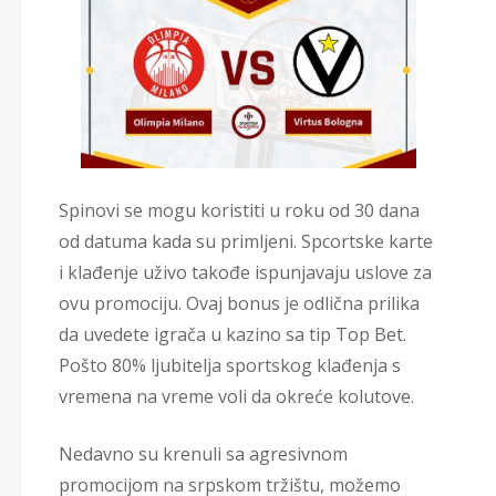
Spinovi se mogu koristiti u roku od 30 dana
od datuma kada su primljeni. Spcortske karte
i klađenje uživo takođe ispunjavaju uslove za
ovu promociju. Ovaj bonus je odlična prilika
da uvedete igrača u kazino sa tip Top Bet.
Pošto 80% ljubitelja sportskog klađenja s
vremena na vreme voli da okreće kolutove.
Nedavno su krenuli sa agresivnom
promocijom na srpskom tržištu, možemo