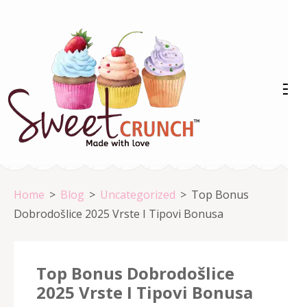
Skip
to
content
(Press
Enter)
Home
>
Blog
>
Uncategorized
>
Top Bonus
Dobrodošlice 2025 Vrste I Tipovi Bonusa
Top Bonus Dobrodošlice
2025 Vrste I Tipovi Bonusa