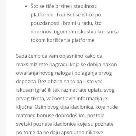
Što se tiče brzine i stabilnosti
platforme, Top Bet se ističe po
pouzdanosti i brzini u radu, što
doprinosi ugodnom iskustvu korisnika
tokom korišćenja platforme.
Sada ćemo da vam objasnimo kako da
maksimizirate nagradu koja se dobija nakon
otvaranja novog naloga i polaganja prvog
depozita. Bez obzira na to da li ste već
iskusan igrač ili tek razmatrate uplatu svog
prvog tiketa, važnost ovih informacija je
ključna. Osim ovog tipa kladionica, koje nude
matched bonuse dobrodošlice, postoje
svetski poznate kladionice koje su poznate
po tome da ne daju apsolutno nikakve