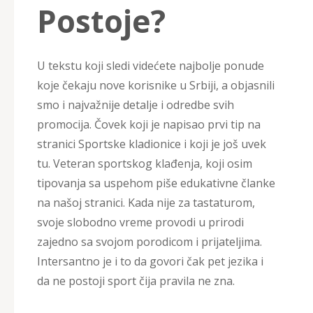
Postoje?
U tekstu koji sledi videćete najbolje ponude
koje čekaju nove korisnike u Srbiji, a objasnili
smo i najvažnije detalje i odredbe svih
promocija. Čovek koji je napisao prvi tip na
stranici Sportske kladionice i koji je još uvek
tu. Veteran sportskog klađenja, koji osim
tipovanja sa uspehom piše edukativne članke
na našoj stranici. Kada nije za tastaturom,
svoje slobodno vreme provodi u prirodi
zajedno sa svojom porodicom i prijateljima.
Intersantno je i to da govori čak pet jezika i
da ne postoji sport čija pravila ne zna.