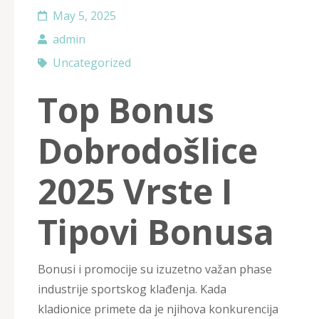
May 5, 2025
admin
Uncategorized
Top Bonus
Dobrodošlice
2025 Vrste I
Tipovi Bonusa
Bonusi i promocije su izuzetno važan phase
industrije sportskog klađenja. Kada
kladionice primete da je njihova konkurencija