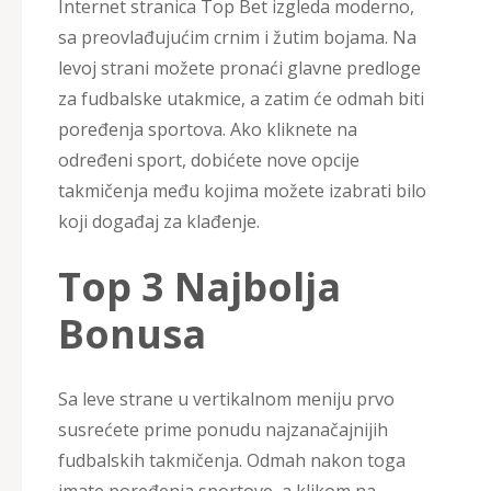
Internet stranica Top Bet izgleda moderno,
sa preovlađujućim crnim i žutim bojama. Na
levoj strani možete pronaći glavne predloge
za fudbalske utakmice, a zatim će odmah biti
poređenja sportova. Ako kliknete na
određeni sport, dobićete nove opcije
takmičenja među kojima možete izabrati bilo
koji događaj za klađenje.
Top 3 Najbolja
Bonusa
Sa leve strane u vertikalnom meniju prvo
susrećete prime ponudu najzanačajnijih
fudbalskih takmičenja. Odmah nakon toga