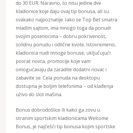
do 30 EUR. Naravno, to nisu jedine dve
kladionice koje daju ovaj tip bonusa, ali su
svakako najpoznatije. Iako se Top Bet smatra
mladim sajtom, ima mnogo toga da ponudi
svojim posetiocima – dobru pokrivenost,
solidnu ponudu i odlične kvote. Istovremeno,
kladionica nudi mnoge bonuse, uključujući
povrat novca, promocije koje vam
omogućavaju da zaradite dodatni novac i
zabavite se. Cela ponuda na desktopu
dostupna je boljim telefonima – od klađenja
uživo do slot mašina.
Bonus dobrodošlice ili kako ga zovu u
stranim sportskim kladionicama Welcome
Bonus, je najčešći tip bonusa kojim sportske