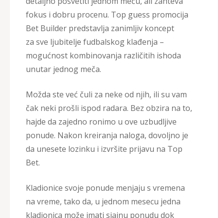
detaljno posvetiti jednom meču, ali zahteva
fokus i dobru procenu. Top guess promocija
Bet Builder predstavlja zanimljiv koncept
za sve ljubitelje fudbalskog klađenja –
mogućnost kombinovanja različitih ishoda
unutar jednog meča.
Možda ste već čuli za neke od njih, ili su vam
čak neki prošli ispod radara. Bez obzira na to,
hajde da zajedno ronimo u ove uzbudljive
ponude. Nakon kreiranja naloga, dovoljno je
da unesete lozinku i izvršite prijavu na Top
Bet.
Kladionice svoje ponude menjaju s vremena
na vreme, tako da, u jednom mesecu jedna
kladionica može imati sjajnu ponudu dok