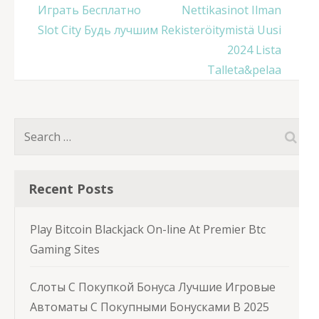
Post
Играть Бесплатно
Nettikasinot Ilman
navigation
Slot City Будь лучшим
Rekisteröitymistä Uusi
2024 Lista
Talleta&pelaa
Search
for:
Recent Posts
Play Bitcoin Blackjack On-line At Premier Btc
Gaming Sites
Слоты С Покупкой Бонуса Лучшие Игровые
Автоматы С Покупными Бонусками В 2025