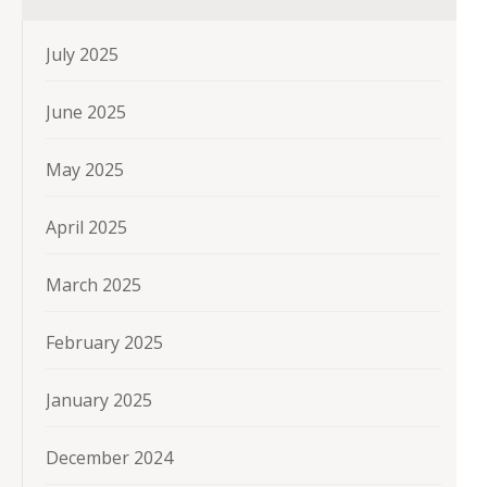
July 2025
June 2025
May 2025
April 2025
March 2025
February 2025
January 2025
December 2024