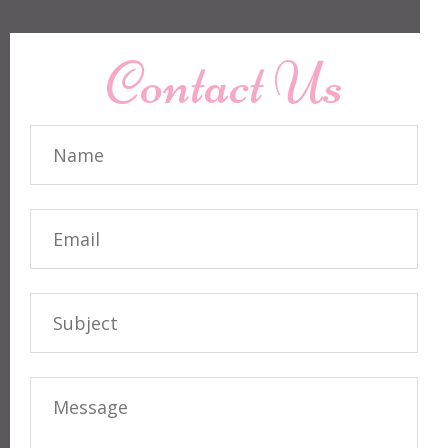
Contact Us