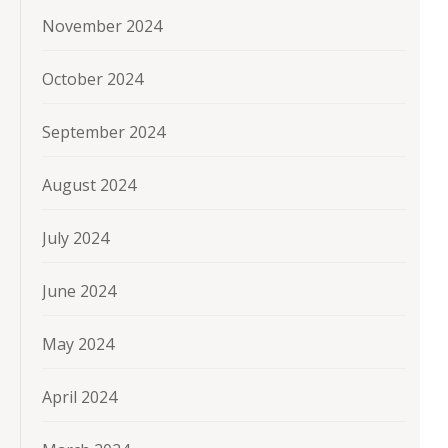
November 2024
October 2024
September 2024
August 2024
July 2024
June 2024
May 2024
April 2024