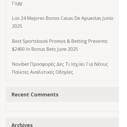
Году
Los 24 Mejores Bonos Casas De Apuestas Junio
2025
Best Sportsbook Promos & Betting Presents:
$2400 In Bonus Bets June 2025
Novibet Προσφορές Δες Τι Ισχύει Για Νέους
Παίκτες Αναλυτικές Οδηγίες
Recent Comments
Archives