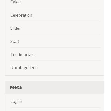
Cakes
Celebration
Slider
Staff
Testimonials
Uncategorized
Meta
Log in