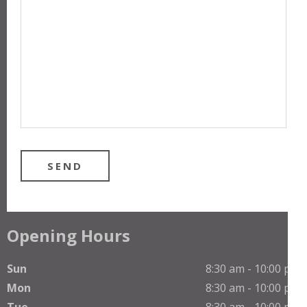
Opening Hours
Sun
8:30 am - 10:00 pm
Mon
8:30 am - 10:00 pm
Tue
8:30 am - 10:00 pm