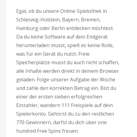
Egal, ob du unsere Online-Spielothek in
Schleswig-Holstein, Bayern, Bremen,
Hamburg oder Berlin entdecken möchtest.
Da du keine Software auf dein Endgerät
herunterladen musst, spielt es keine Rolle,
was für ein Gerät du nutzt. Freie
Speicherplätze musst du auch nicht schaffen,
alle Inhalte werden direkt in deinem Browser
geladen. Folge unserer Aufgabe der Woche
und zahle den korrekten Betrag ein. Bist du
einer der ersten sieben erfolgreichen
Einzahler, wandern 111 Freispiele auf dein
Spielerkonto. Gehörst du zu den restlichen
770 Gewinnern, darfst du dich über one
hundred Free Spins freuen.