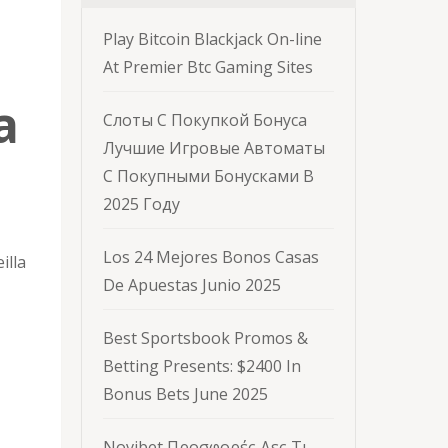
Play Bitcoin Blackjack On-line
At Premier Btc Gaming Sites
a
Слоты С Покупкой Бонуса
Лучшие Игровые Автоматы
С Покупными Бонусками В
2025 Году
Los 24 Mejores Bonos Casas
illa
De Apuestas Junio 2025
Best Sportsbook Promos &
Betting Presents: $2400 In
Bonus Bets June 2025
Novibet Προσφορές Δες Τι