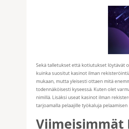
Sekä talletukset että kotiutukset löytävät 
kuinka suositut kasinot ilman rekisteröintiä
mukaan, mutta yleisesti ottaen mitä enemmän
todennäköisesti kyseessä. Kuten olet varma
nimillä. Lisäksi useat kasinot ilman rekist
tarjoamalla pelaajille työkaluja pelaamisen h
Viimeisimmät 