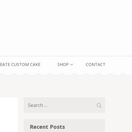
EATE CUSTOM CAKE
SHOP
CONTACT
Search
for:
Recent Posts