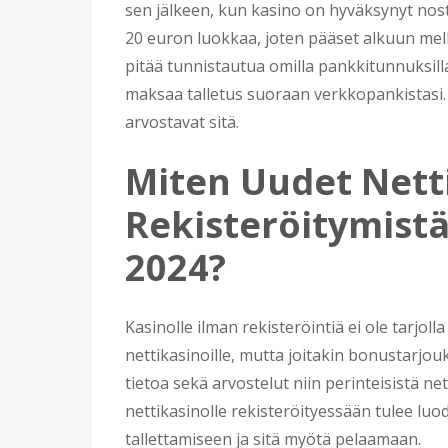
sen jälkeen, kun kasino on hyväksynyt nosto
20 euron luokkaa, joten pääset alkuun mel
pitää tunnistautua omilla pankkitunnuksillas
maksaa talletus suoraan verkkopankistasi. 
arvostavat sitä.
Miten Uudet Nett
Rekisteröitymist
2024?
Kasinolle ilman rekisteröintiä ei ole tarjoll
nettikasinoille, mutta joitakin bonustarjou
tietoa sekä arvostelut niin perinteisistä net
nettikasinolle rekisteröityessään tulee luoda
tallettamiseen ja sitä myötä pelaamaan.