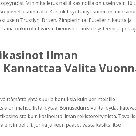
pyyntösi. Minimitalletus näillä kasinoilla on usein vain 10 t
ko pienellä summalla. Kun olet syöttänyt summan, niin sinu
i usein Trustlyn, Briten, Zimplerin tai Eutellerin kautta ja
Tämä onkin ollut varsin hienosti toimivat systeemi ja pelaaj
ikasinot Ilman
ä Kannattaa Valita Vuonn
a välttämättä yhtä suuria bonuksia kuin perinteisille
ksia on mahdollista löytää. Bonusedun sivuilta löydät käteväs
tikasinoista kuin kasinoista ilman rekisteröitymistä. Tavallis
 ensin pelitili, jonka jälkeen pääset vasta käsiksi itse