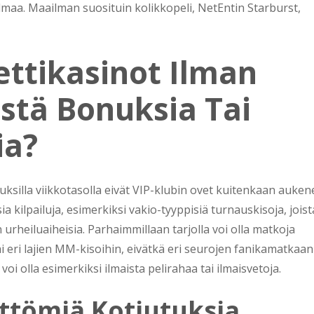
elmaa. Maailman suosituin kolikkopeli, NetEntin Starburst,
ttikasinot Ilman
stä Bonuksia Tai
ia?
ksilla viikkotasolla eivät VIP-klubin ovet kuitenkaan auken
ia kilpailuja, esimerkiksi vakio-tyyppisiä turnauskisoja, joist
n urheiluaiheisia. Parhaimmillaan tarjolla voi olla matkoja
ai eri lajien MM-kisoihin, eivätkä eri seurojen fanikamatkaan
oi olla esimerkiksi ilmaista pelirahaa tai ilmaisvetoja.
ttömiä Kotiutuksia