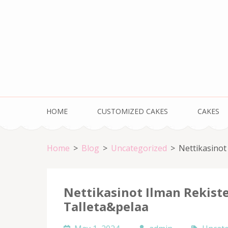
Skip
to
content
(Press
Enter)
HOME
CUSTOMIZED CAKES
CAKES
Home
>
Blog
>
Uncategorized
>
Nettikasinot
Nettikasinot Ilman Rekiste
Talleta&pelaa