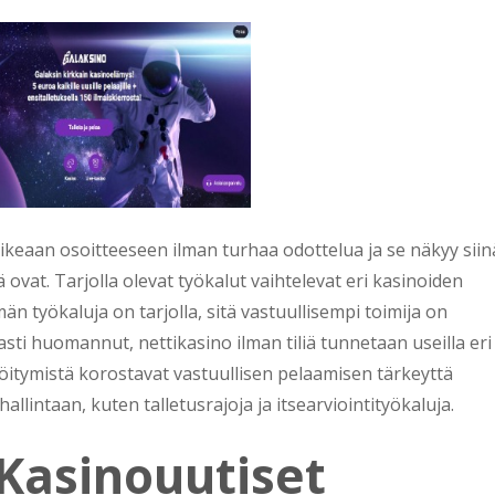
oikeaan osoitteeseen ilman turhaa odottelua ja se näkyy siin
 ovat. Tarjolla olevat työkalut vaihtelevat eri kasinoiden
 työkaluja on tarjolla, sitä vastuullisempi toimija on
sti huomannut, nettikasino ilman tiliä tunnetaan useilla eri
eröitymistä korostavat vastuullisen pelaamisen tärkeyttä
allintaan, kuten talletusrajoja ja itsearviointityökaluja.
Kasinouutiset