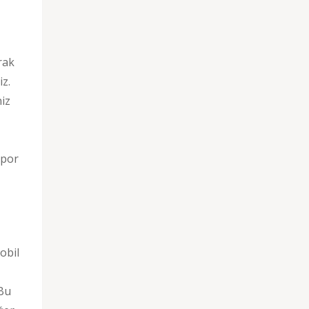
rak
iz.
niz
Spor
obil
 Bu