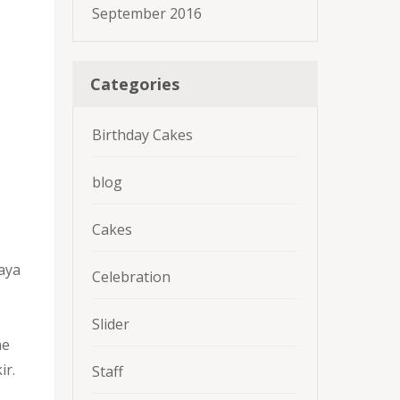
September 2016
Categories
Birthday Cakes
blog
Cakes
taya
Celebration
Slider
me
ir.
Staff