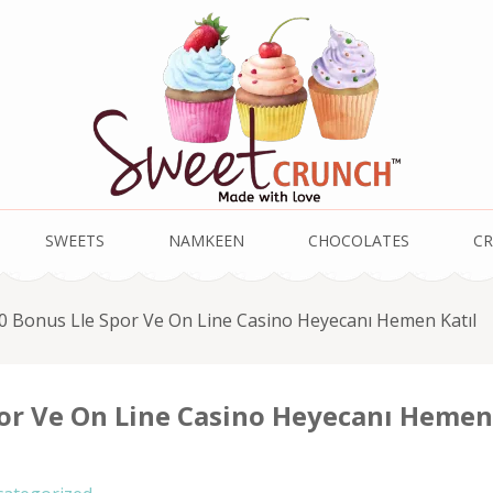
SWEETS
NAMKEEN
CHOCOLATES
CR
 Bonus Lle Spor Ve On Line Casino Heyecanı Hemen Katıl
or Ve On Line Casino Heyecanı Hemen