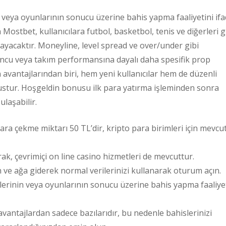
n veya oyunlarının sonucu üzerine bahis yapma faaliyetini if
Mostbet, kullanıcılara futbol, basketbol, tenis ve diğerleri g
layacaktır. Moneyline, level spread ve over/under gibi
yuncu veya takım performansına dayalı daha spesifik prop
avantajlarından biri, hem yeni kullanıcılar hem de düzenli
ustur. Hoşgeldin bonusu ilk para yatırma işleminden sonra
ulaşabilir.
ra çekme miktarı 50 TL’dir, kripto para birimleri için mevcu
ak, çevrimiçi on line casino hizmetleri de mevcuttur.
 ve ağa giderek normal verilerinizi kullanarak oturum açın.
klerinin veya oyunlarının sonucu üzerine bahis yapma faaliye
antajlardan sadece bazılarıdır, bu nedenle bahislerinizi