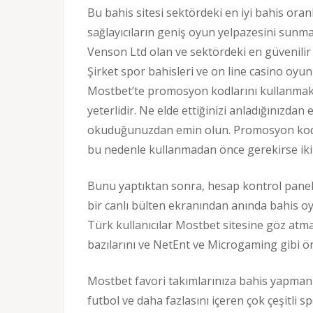
Bu bahis sitesi sektördeki en iyi bahis ora
sağlayıcıların geniş oyun yelpazesini sunma
Venson Ltd olan ve sektördeki en güvenilir i
Şirket spor bahisleri ve on line casino oyun
Mostbet’te promosyon kodlarını kullanmak 
yeterlidir. Ne elde ettiğinizi anladığınızdan
okuduğunuzdan emin olun. Promosyon kodları y
bu nedenle kullanmadan önce gerekirse iki 
Bunu yaptıktan sonra, hesap kontrol panel
bir canlı bülten ekranından anında bahis oyn
Türk kullanıcılar Mostbet sitesine göz atmal
bazılarını ve NetEnt ve Microgaming gibi ön
Mostbet favori takımlarınıza bahis yapmanız
futbol ve daha fazlasını içeren çok çeşitli s