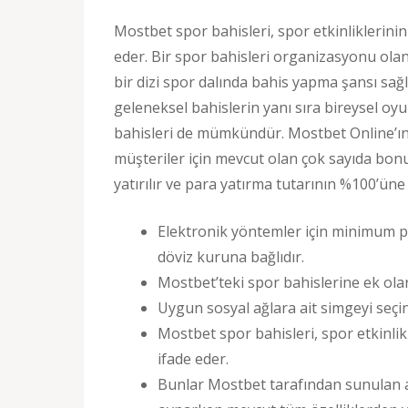
Mostbet spor bahisleri, spor etkinliklerini
eder. Bir spor bahisleri organizasyonu olan 
bir dizi spor dalında bahis yapma şansı sağ
geleneksel bahislerin yanı sıra bireysel o
bahisleri de mümkündür. Mostbet Online’ın 
müşteriler için mevcut olan çok sayıda bon
yatırılır ve para yatırma tutarının %100’üne 
Elektronik yöntemler için minimum pa
döviz kuruna bağlıdır.
Mostbet’teki spor bahislerine ek olar
Uygun sosyal ağlara ait simgeyi seçin
Mostbet spor bahisleri, spor etkinli
ifade eder.
Bunlar Mostbet tarafından sunulan av