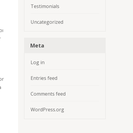
Testimonials
Uncategorized
bı
r
Meta
Log in
Entries feed
or
a
Comments feed
WordPress.org