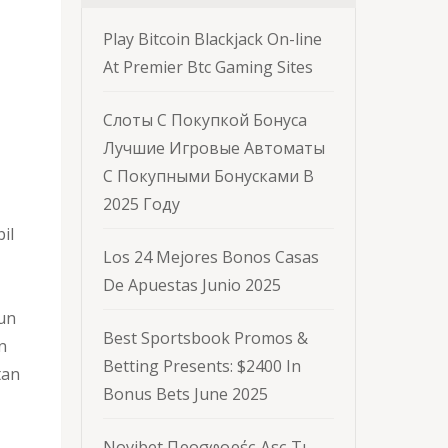
Play Bitcoin Blackjack On-line
At Premier Btc Gaming Sites
Слоты С Покупкой Бонуса
Лучшие Игровые Автоматы
С Покупными Бонусками В
2025 Году
il
Los 24 Mejores Bonos Casas
De Apuestas Junio 2025
nun
Best Sportsbook Promos &
n
Betting Presents: $2400 In
tan
Bonus Bets June 2025
Novibet Προσφορές Δες Τι