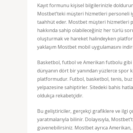
Kayıt formunu kişisel bilgilerinizle doldurun
Mostbet’teki müşteri hizmetleri personeli iyi
taahhüt eder. Mostbet müşteri hizmetleri pe
hakkında sahip olabileceğiniz her türlü so
oluşturmak ve hareket halindeyken platform
yaklaşım Mostbet mobil uygulamasını indir
Basketbol, ​​futbol ve Amerikan futbolu gib
dünyanın dört bir yanından yüzlerce spor k
platformudur. Futbol, basketbol, tenis, bu
yelpazesine sahiptirler. Sitedeki bahis hatl
oldukça rekabetçidir.
Bu geliştiriciler, gerçekçi grafiklere ve ilgi
yaratmalarıyla bilinir. Dolayısıyla, Mostbet
güvenebilirsiniz. Mostbet ayrıca Amerikan, A