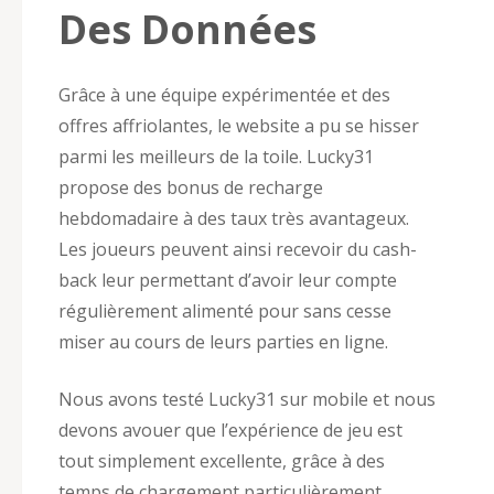
Des Données
Grâce à une équipe expérimentée et des
offres affriolantes, le website a pu se hisser
parmi les meilleurs de la toile. Lucky31
propose des bonus de recharge
hebdomadaire à des taux très avantageux.
Les joueurs peuvent ainsi recevoir du cash-
back leur permettant d’avoir leur compte
régulièrement alimenté pour sans cesse
miser au cours de leurs parties en ligne.
Nous avons testé Lucky31 sur mobile et nous
devons avouer que l’expérience de jeu est
tout simplement excellente, grâce à des
temps de chargement particulièrement