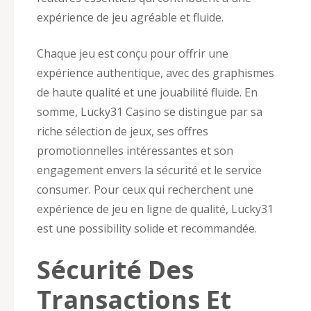
expérience de jeu agréable et fluide.
Chaque jeu est conçu pour offrir une
expérience authentique, avec des graphismes
de haute qualité et une jouabilité fluide. En
somme, Lucky31 Casino se distingue par sa
riche sélection de jeux, ses offres
promotionnelles intéressantes et son
engagement envers la sécurité et le service
consumer. Pour ceux qui recherchent une
expérience de jeu en ligne de qualité, Lucky31
est une possibility solide et recommandée.
Sécurité Des
Transactions Et