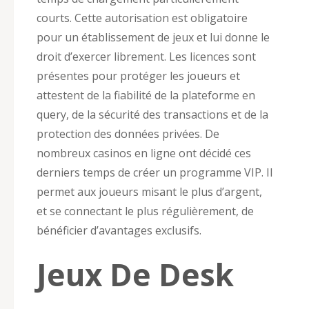
courts. Cette autorisation est obligatoire
pour un établissement de jeux et lui donne le
droit d’exercer librement. Les licences sont
présentes pour protéger les joueurs et
attestent de la fiabilité de la plateforme en
query, de la sécurité des transactions et de la
protection des données privées. De
nombreux casinos en ligne ont décidé ces
derniers temps de créer un programme VIP. Il
permet aux joueurs misant le plus d’argent,
et se connectant le plus régulièrement, de
bénéficier d’avantages exclusifs.
Jeux De Desk