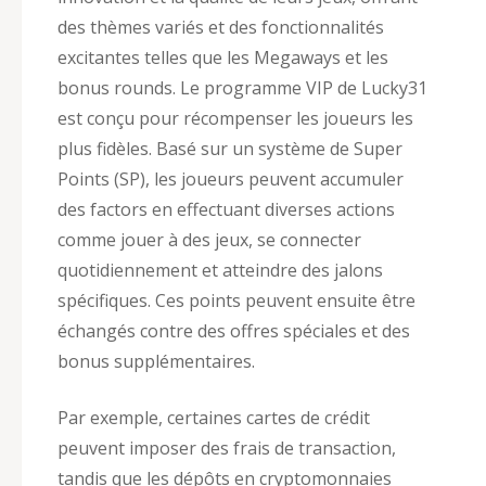
des thèmes variés et des fonctionnalités
excitantes telles que les Megaways et les
bonus rounds. Le programme VIP de Lucky31
est conçu pour récompenser les joueurs les
plus fidèles. Basé sur un système de Super
Points (SP), les joueurs peuvent accumuler
des factors en effectuant diverses actions
comme jouer à des jeux, se connecter
quotidiennement et atteindre des jalons
spécifiques. Ces points peuvent ensuite être
échangés contre des offres spéciales et des
bonus supplémentaires​​.
Par exemple, certaines cartes de crédit
peuvent imposer des frais de transaction,
tandis que les dépôts en cryptomonnaies