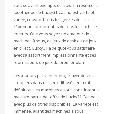
sont souvent exempts de frais​. En résumé, la
ludothèque de Lucky31 Casino est vaste et
variée, couvrant tous les genres de jeux et
répondant aux attentes de tous les sorts de
joueurs. Que vous soyez un amateur de
machines à sous, de jeux de desk ou de jeux
en direct, Lucky31 a de quoi vous satisfaire
avec sa assortment impressionnante et ses
fournisseurs de jeux de premier plan.
Les joueurs peuvent interagir avec de vrais
croupiers dans des jeux diffusés en haute
définition. Les machines à sous constituent la
majeure partie de l’offre de Lucky31 Casino,
avec plus de titres disponibles. La variété est
immense, allant des machines à sous