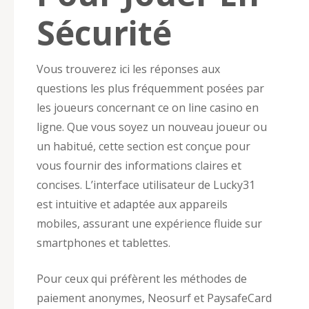
Sécurité
Vous trouverez ici les réponses aux
questions les plus fréquemment posées par
les joueurs concernant ce on line casino en
ligne. Que vous soyez un nouveau joueur ou
un habitué, cette section est conçue pour
vous fournir des informations claires et
concises. L’interface utilisateur de Lucky31
est intuitive et adaptée aux appareils
mobiles, assurant une expérience fluide sur
smartphones et tablettes.
Pour ceux qui préfèrent les méthodes de
paiement anonymes, Neosurf et PaysafeCard