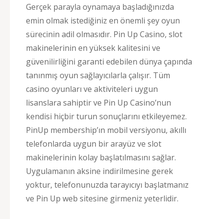
Gerçek parayla oynamaya başladığınızda
emin olmak istediğiniz en önemli şey oyun
sürecinin adil olmasıdır. Pin Up Casino, slot
makinelerinin en yüksek kalitesini ve
güvenilirliğini garanti edebilen dünya çapında
tanınmış oyun sağlayıcılarla çalışır. Tüm
casino oyunları ve aktiviteleri uygun
lisanslara sahiptir ve Pin Up Casino’nun
kendisi hiçbir turun sonuçlarını etkileyemez.
PinUp membership’ın mobil versiyonu, akıllı
telefonlarda uygun bir arayüz ve slot
makinelerinin kolay başlatılmasını sağlar.
Uygulamanın aksine indirilmesine gerek
yoktur, telefonunuzda tarayıcıyı başlatmanız
ve Pin Up web sitesine girmeniz yeterlidir.