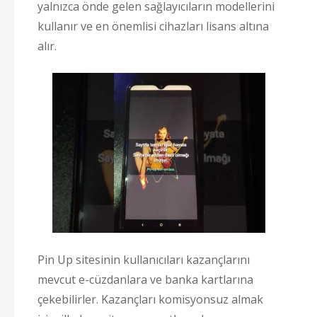
yalnızca önde gelen sağlayıcıların modellerini
kullanır ve en önemlisi cihazları lisans altına
alır.
Pin Up sitesinin kullanıcıları kazançlarını
mevcut e-cüzdanlara ve banka kartlarına
çekebilirler. Kazançları komisyonsuz almak