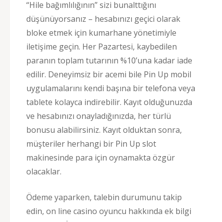
“Hile bağımlılığının” sizi bunalttığını
düşünüyorsanız – hesabınızı geçici olarak
bloke etmek için kumarhane yönetimiyle
iletişime geçin. Her Pazartesi, kaybedilen
paranın toplam tutarının %10’una kadar iade
edilir. Deneyimsiz bir acemi bile Pin Up mobil
uygulamalarını kendi başına bir telefona veya
tablete kolayca indirebilir. Kayıt olduğunuzda
ve hesabınızı onayladığınızda, her türlü
bonusu alabilirsiniz. Kayıt olduktan sonra,
müşteriler herhangi bir Pin Up slot
makinesinde para için oynamakta özgür
olacaklar.
Ödeme yaparken, talebin durumunu takip
edin, on line casino oyuncu hakkında ek bilgi