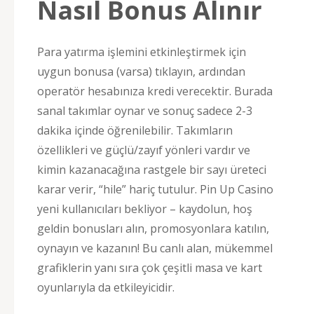
Nasıl Bonus Alınır
Para yatırma işlemini etkinleştirmek için
uygun bonusa (varsa) tıklayın, ardından
operatör hesabınıza kredi verecektir. Burada
sanal takımlar oynar ve sonuç sadece 2-3
dakika içinde öğrenilebilir. Takımların
özellikleri ve güçlü/zayıf yönleri vardır ve
kimin kazanacağına rastgele bir sayı üreteci
karar verir, “hile” hariç tutulur. Pin Up Casino
yeni kullanıcıları bekliyor – kaydolun, hoş
geldin bonusları alın, promosyonlara katılın,
oynayın ve kazanın! Bu canlı alan, mükemmel
grafiklerin yanı sıra çok çeşitli masa ve kart
oyunlarıyla da etkileyicidir.