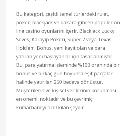
Bu kategori, çeşitli temel türlerdeki rulet,
poker, blackjack ve bakara gibi en popüler on
line casino oyunlarını içerir. Blackjack Lucky
Seves, Karayip Pokeri, Super 7 veya Texas
Hold’em. Bonus, yeni kayıt olan ve para
yatıran yeni başlayanlar için tasarlanmıştır.
Bu, para yatırma işleminde %100 oranında bir
bonus ve birkaç gün boyunca eşit parçalar
halinde yatırılan 250 bedava dönüştür.
Müşterilerin ve kişisel verilerinin korunması
en önemli noktadır ve bu çevrimiçi
kumarhaneyi özel kılan şeydir.