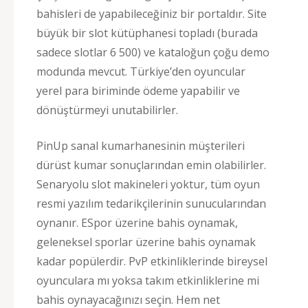
bahisleri de yapabileceğiniz bir portaldır. Site
büyük bir slot kütüphanesi topladı (burada
sadece slotlar 6 500) ve kataloğun çoğu demo
modunda mevcut. Türkiye’den oyuncular
yerel para biriminde ödeme yapabilir ve
dönüştürmeyi unutabilirler.
PinUp sanal kumarhanesinin müşterileri
dürüst kumar sonuçlarından emin olabilirler.
Senaryolu slot makineleri yoktur, tüm oyun
resmi yazılım tedarikçilerinin sunucularından
oynanır. ESpor üzerine bahis oynamak,
geleneksel sporlar üzerine bahis oynamak
kadar popülerdir. PvP etkinliklerinde bireysel
oyunculara mı yoksa takım etkinliklerine mi
bahis oynayacağınızı seçin. Hem net