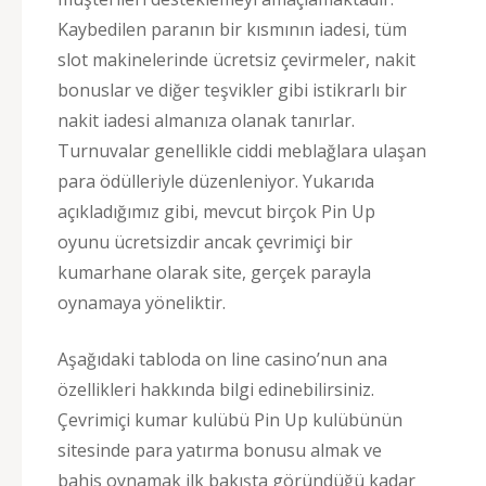
Kaybedilen paranın bir kısmının iadesi, tüm
slot makinelerinde ücretsiz çevirmeler, nakit
bonuslar ve diğer teşvikler gibi istikrarlı bir
nakit iadesi almanıza olanak tanırlar.
Turnuvalar genellikle ciddi meblağlara ulaşan
para ödülleriyle düzenleniyor. Yukarıda
açıkladığımız gibi, mevcut birçok Pin Up
oyunu ücretsizdir ancak çevrimiçi bir
kumarhane olarak site, gerçek parayla
oynamaya yöneliktir.
Aşağıdaki tabloda on line casino’nun ana
özellikleri hakkında bilgi edinebilirsiniz.
Çevrimiçi kumar kulübü Pin Up kulübünün
sitesinde para yatırma bonusu almak ve
bahis oynamak ilk bakışta göründüğü kadar