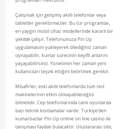
Çalışmak için gelişmiş akıllı telefonlar veya
tabletler gerektirmezler. Bu tür programlar,
en yaygın mobil cihaz modellerinde kararlı bir
şekilde çalışır. Telefonunuza Pin Up
uygulamasını yükleyerek dilediğiniz zaman
oynayabilir, kumar sürecinin keyifli anlarını
yaşayabilirsiniz. Yönetimin her zaman yeni
kullanıcıları teşvik ettiğini belirtmek gerekir.
Misafirler, eski akıllı telefonlarda tüm slot
makinelerinin etkin olmayabileceğini
bilmelidir. Cep telefonlarında canlı oyunlarda
bazı teknik kısıtlamalar vardır. Türkiye’den
kumarbazlar Pin-Up online on line casino ile
tanışmayı faydalı bulacaktır. Uluslararası site,