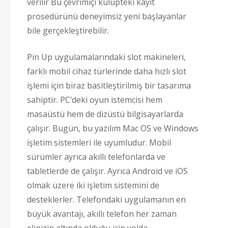
verilir Bu çevrimiçi kulüpteki kayıt
prosedürünü deneyimsiz yeni başlayanlar
bile gerçekleştirebilir.
Pin Up uygulamalarındaki slot makineleri,
farklı mobil cihaz türlerinde daha hızlı slot
işlemi için biraz basitleştirilmiş bir tasarıma
sahiptir. PC’deki oyun istemcisi hem
masaüstü hem de dizüstü bilgisayarlarda
çalışır. Bugün, bu yazılım Mac OS ve Windows
işletim sistemleri ile uyumludur. Mobil
sürümler ayrıca akıllı telefonlarda ve
tabletlerde de çalışır. Ayrıca Android ve iOS
olmak üzere iki işletim sistemini de
desteklerler. Telefondaki uygulamanın en
büyük avantajı, akıllı telefon her zaman
elinizin altında olduğu için yolda