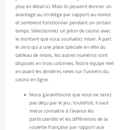
plus en détail ici. Mais ils peuvent donner un
avantage au stratège par rapport au novice
et semblent fonctionner pendant un certain
temps. Sélectionnez un jeton de casino avec
le montant que vous souhaitez miser. À part
le zero qui a une place spéciale en tête du
tableau de mises, les autres numéros sont
disposés en trois colonnes. Notre équipe met
en avant les denières news sur l’univers du
casino en ligne.
Nous garantissons que vous ne serez
pas déçu par le jeu ; toutefois, il vaut
mieux connaître à l’avance les
particularités et les différences de la
roulette française par rapport aux