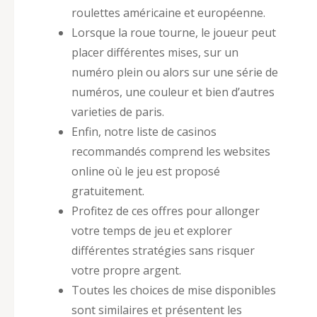
roulettes américaine et européenne.
Lorsque la roue tourne, le joueur peut
placer différentes mises, sur un
numéro plein ou alors sur une série de
numéros, une couleur et bien d’autres
varieties de paris.
Enfin, notre liste de casinos
recommandés comprend les websites
online où le jeu est proposé
gratuitement.
Profitez de ces offres pour allonger
votre temps de jeu et explorer
différentes stratégies sans risquer
votre propre argent.
Toutes les choices de mise disponibles
sont similaires et présentent les