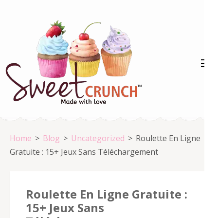
Skip
to
content
(Press
Enter)
Home
>
Blog
>
Uncategorized
>
Roulette En Ligne
Gratuite : 15+ Jeux Sans Téléchargement
Roulette En Ligne Gratuite :
15+ Jeux Sans