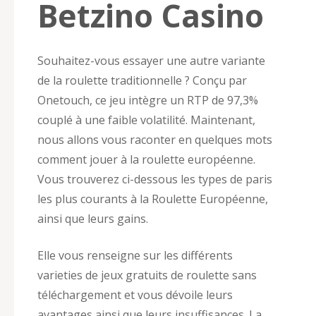
Betzino Casino
Souhaitez-vous essayer une autre variante
de la roulette traditionnelle ? Conçu par
Onetouch, ce jeu intègre un RTP de 97,3%
couplé à une faible volatilité. Maintenant,
nous allons vous raconter en quelques mots
comment jouer à la roulette européenne.
Vous trouverez ci-dessous les types de paris
les plus courants à la Roulette Européenne,
ainsi que leurs gains.
Elle vous renseigne sur les différents
varieties de jeux gratuits de roulette sans
téléchargement et vous dévoile leurs
avantages ainsi que leurs insuffisances. La