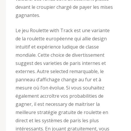
devant le croupier chargé de payer les mises
gagnantes.
Le jeu Roulette with Track est une variante
de la roulette européenne qui allie design
intuitif et expérience ludique de classe
mondiale. Cette choice de divertissement
suggest des varieties de paris internes et
externes. Autre selected remarquable, le
panneau d’affichage change au fur et à
mesure où l’on évolue. Si vous souhaitez
également accroître vos probabilities de
gagner, il est necessary de maitriser la
meilleure stratégie gratuite de roulette en
direct et les systèmes de paris les plus
intéressants. En jouant gratuitement, vous