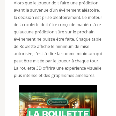
Alors que le joueur doit faire une prédiction
avant la survenue d’un événement aléatoire,
la décision est prise aléatoirement. Le moteur
de la roulette doit être conçu de manière à ce
qu’aucune prédiction sûre sur le prochain
événement ne puisse être faite. Chaque table
de Roulette affiche le minimum de mise
autorisée, c’est-à-dire la somme minimum qui
peut être misée par le joueur à chaque tour.
La roulette 3D offrira une expérience visuelle
plus intense et des graphismes améliorés.