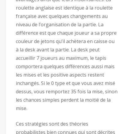
roulette anglaise est identique à la roulette
française avec quelques changements au
niveau de l’organisation de la partie. La
différence est que chaque joueur a sa propre
couleur de jetons qu’il achètera en caisse ou
à la desk avant la partie. La desk peut
accueillir 7 joueurs au maximum, le tapis
comportera quelques différences aussi mais
les mises et les positive aspects restent
inchangés. Si le 0 type et que vous avez misé
dessus, vous remportez 35 fois la mise, sinon
les chances simples perdent la moitié de la
mise.
Ces stratégies sont des théories
probabilistes bien connues qui sont décrites