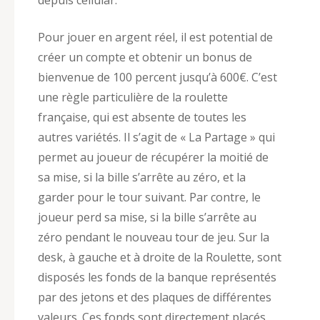
depuis cellular.
Pour jouer en argent réel, il est potential de
créer un compte et obtenir un bonus de
bienvenue de 100 percent jusqu’à 600€. C’est
une règle particulière de la roulette
française, qui est absente de toutes les
autres variétés. Il s’agit de « La Partage » qui
permet au joueur de récupérer la moitié de
sa mise, si la bille s’arrête au zéro, et la
garder pour le tour suivant. Par contre, le
joueur perd sa mise, si la bille s’arrête au
zéro pendant le nouveau tour de jeu. Sur la
desk, à gauche et à droite de la Roulette, sont
disposés les fonds de la banque représentés
par des jetons et des plaques de différentes
valeurs. Ces fonds sont directement placés