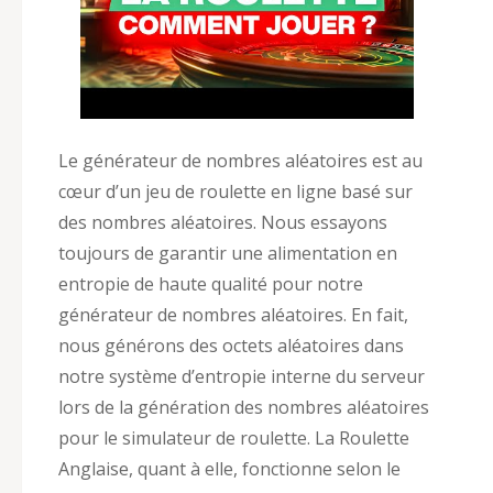
Le générateur de nombres aléatoires est au
cœur d’un jeu de roulette en ligne basé sur
des nombres aléatoires. Nous essayons
toujours de garantir une alimentation en
entropie de haute qualité pour notre
générateur de nombres aléatoires. En fait,
nous générons des octets aléatoires dans
notre système d’entropie interne du serveur
lors de la génération des nombres aléatoires
pour le simulateur de roulette. La Roulette
Anglaise, quant à elle, fonctionne selon le