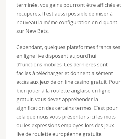
terminée, vos gains pourront être affichés et
récupérés. Il est aussi possible de miser à
nouveau la même configuration en cliquant
sur New Bets.
Cependant, quelques plateformes francaises
en ligne live disposent aujourd’hui
d’functions mobiles. Ces dernières sont
faciles à télécharger et donnent aisément
accès aux jeux de on line casino gratuit. Pour
bien jouer à la roulette anglaise en ligne
gratuit, vous devez appréhender la
signification des certains termes. C’est pour
cela que nous vous présentons ici les mots
ou les expressions employés lors des jeux
live de roulette européenne gratuite.