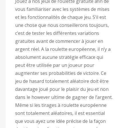
Jouez à nos jeux de roulette gratuite afin de
vous familiariser avec les systèmes de mises
et les fonctionnalités de chaque jeu. S’il est
une chose que nous conseillerons toujours,
c’est de tester les différentes variations
gratuites avant de commencer à jouer en
argent réel. A la roulette européenne, il n’y a
absolument aucune stratégie efficace qui
peut être utilisée par un joueur pour
augmenter ses probabilities de victoire. Ce
jeu de hasard totalement aléatoire doit être
davantage joué pour le plaisir du jeu et non
dans le however ultime de gagner de l’argent.
Même si les tirages à roulette européenne
sont totalement aléatoires, il est essential
que vous ayez une idée précise de la façon