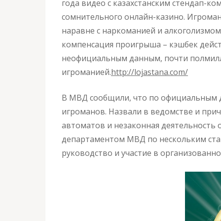
года видео с казахстанским стендап-к
сомнительного онлайн-казино. Игрома
наравне с наркоманией и алкоголизмом
компенсация проигрыша – кэшбек действ
неофициальным данным, почти полмилл
игроманией.
http://lojastana.com/
В МВД сообщили, что по официальным д
игроманов. Назвали в ведомстве и при
автоматов и незаконная деятельность 
департаментом МВД по нескольким стат
руководство и участие в организованно