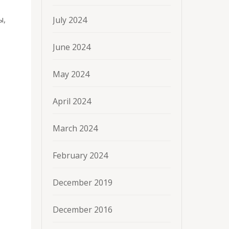
ы,
July 2024
June 2024
May 2024
April 2024
March 2024
February 2024
December 2019
December 2016