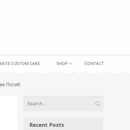
EATE CUSTOM CAKE
SHOP
CONTACT
их Погиб
Search
for:
Recent Posts