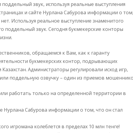
 поддельный звук, используя реальные выступления
страницах и сайте Нурлана Сабурова информации о том
, нет. Используя реальное выступление знаменитого
го поддельный звук. Сегодня букмекерские конторы
изни.
ственников, обращаемся к Вам, как к гаранту
деятельности букмекерских контор, подрывающих
 Казахстан. Администраторы регулировали исход игр,
енили поддельную озвучку – один из приемов мошеннико
или работать только на определенной территории в
е Нурлана Сабурова информации о том, что он стал
кого игромана колеблется в пределах 10 млн тенге!