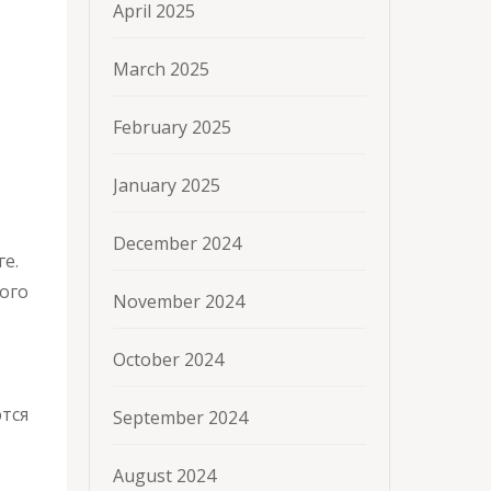
April 2025
March 2025
February 2025
January 2025
December 2024
е.
ого
November 2024
October 2024
ются
September 2024
August 2024