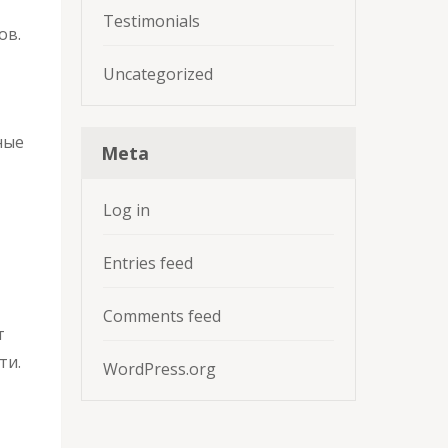
Testimonials
ов.
Uncategorized
иные
Meta
Log in
Entries feed
Comments feed
т
ти.
WordPress.org