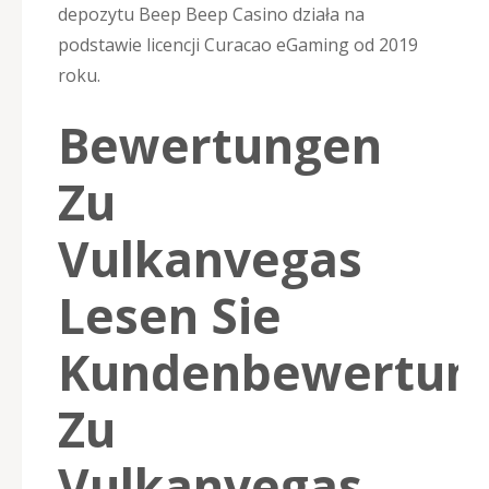
depozytu Beep Beep Casino działa na
podstawie licencji Curacao eGaming od 2019
roku.
Bewertungen
Zu
Vulkanvegas
Lesen Sie
Kundenbewertun
Zu
Vulkanvegas