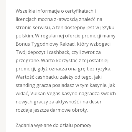
Wszelkie informacje o certyfikatach i
licencjach można z łatwością znaleźć na
stronie serwisu, a ten dostępny jest w języku
polskim. W regularnej ofercie promocji mamy
Bonus Tygodniowy Reload, który wzbogaci
Twój depozyt i cashback, czyli zwrot za
przegrane. Warto korzystać z tej ostatniej
promocji, gdyż oznacza ona grę bez ryzyka.
Wartość cashbacku zależy od tego, jaki
standing gracza posiadasz w tym kasynie. Jak
widać, Vulkan Vegas kasyno nagradza swoich
nowych graczy za aktywność i na deser
rozdaje jeszcze darmowe obroty.
Żądania wysłane do działu pomocy