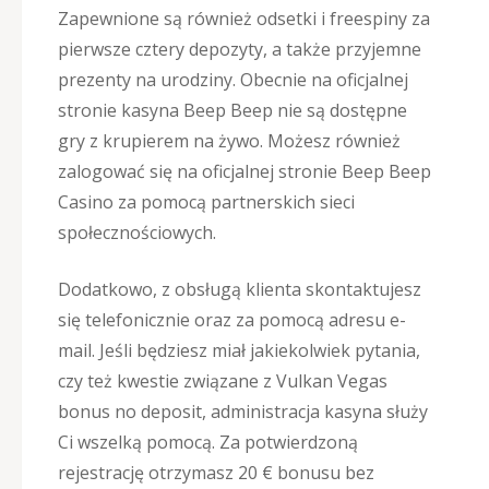
Zapewnione są również odsetki i freespiny za
pierwsze cztery depozyty, a także przyjemne
prezenty na urodziny. Obecnie na oficjalnej
stronie kasyna Beep Beep nie są dostępne
gry z krupierem na żywo. Możesz również
zalogować się na oficjalnej stronie Beep Beep
Casino za pomocą partnerskich sieci
społecznościowych.
Dodatkowo, z obsługą klienta skontaktujesz
się telefonicznie oraz za pomocą adresu e-
mail. Jeśli będziesz miał jakiekolwiek pytania,
czy też kwestie związane z Vulkan Vegas
bonus no deposit, administracja kasyna służy
Ci wszelką pomocą. Za potwierdzoną
rejestrację otrzymasz 20 € bonusu bez