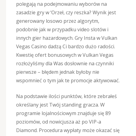
polegają na podejmowaniu wyborów na
zasadzie gry w ‘Orzeł, czy reszka? Wynik jest
generowany losowo przez algorytm,
podobnie jak w przypadku video slotów i
innych gier hazardowych. Gry Insta w Vulkan
Vegas Casino dadzą Ci bardzo dużo radości.
Kwestię ofert bonusowych w Vulkan Vegas
rozłożyliśmy dla Was dosłownie na czynniki
pierwsze – błędem jednak byłoby nie
wspomnieć o tym jak te promocje aktywować.
Na podstawie ilości punktów, które zebrałeś
określany jest Twój standing gracza. W
programie lojalnościowym znajduje się 89
poziomów, od nowicjusza aż po VIP-a
Diamond. Procedura wypłaty może okazać się