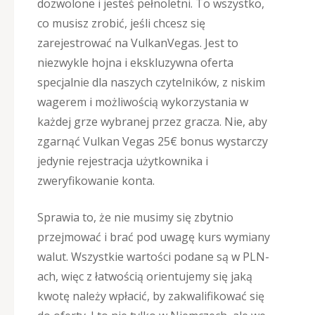
dozwolone i jesteś pełnoletni. To wszystko,
co musisz zrobić, jeśli chcesz się
zarejestrować na VulkanVegas. Jest to
niezwykle hojna i ekskluzywna oferta
specjalnie dla naszych czytelników, z niskim
wagerem i możliwością wykorzystania w
każdej grze wybranej przez gracza. Nie, aby
zgarnąć Vulkan Vegas 25€ bonus wystarczy
jedynie rejestracja użytkownika i
zweryfikowanie konta.
Sprawia to, że nie musimy się zbytnio
przejmować i brać pod uwagę kurs wymiany
walut. Wszystkie wartości podane są w PLN-
ach, więc z łatwością orientujemy się jaką
kwotę należy wpłacić, by zakwalifikować się