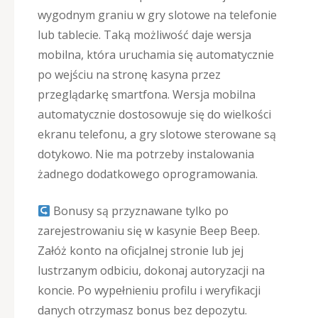
wygodnym graniu w gry slotowe na telefonie
lub tablecie. Taką możliwość daje wersja
mobilna, która uruchamia się automatycznie
po wejściu na stronę kasyna przez
przeglądarkę smartfona. Wersja mobilna
automatycznie dostosowuje się do wielkości
ekranu telefonu, a gry slotowe sterowane są
dotykowo. Nie ma potrzeby instalowania
żadnego dodatkowego oprogramowania.
Bonusy są przyznawane tylko po
zarejestrowaniu się w kasynie Beep Beep.
Załóż konto na oficjalnej stronie lub jej
lustrzanym odbiciu, dokonaj autoryzacji na
koncie. Po wypełnieniu profilu i weryfikacji
danych otrzymasz bonus bez depozytu.