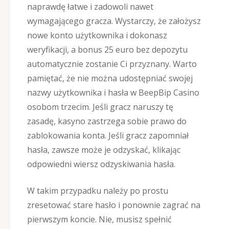
naprawdę łatwe i zadowoli nawet
wymagającego gracza. Wystarczy, że założysz
nowe konto użytkownika i dokonasz
weryfikacji, a bonus 25 euro bez depozytu
automatycznie zostanie Ci przyznany. Warto
pamiętać, że nie można udostępniać swojej
nazwy użytkownika i hasła w BeepBip Casino
osobom trzecim. Jeśli gracz naruszy tę
zasadę, kasyno zastrzega sobie prawo do
zablokowania konta. Jeśli gracz zapomniał
hasła, zawsze może je odzyskać, klikając
odpowiedni wiersz odzyskiwania hasła.
W takim przypadku należy po prostu
zresetować stare hasło i ponownie zagrać na
pierwszym koncie. Nie, musisz spełnić