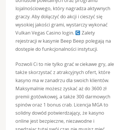
bonusów powitalnych oraz programu
lojalnościowego, który nagradza aktywnych
graczy. Aby dołączyć do akcji i cieszyć się
wysokiej jakości grami, wystarczy wykonać
Vulkan Vegas Casino login.
Zalety
rejestracji w kasynie Beep Beep polegają na
dostępie do funkcjonalności instytucji.
Pozwoli Ci to nie tylko grać w ciekawe gry, ale
także skorzystać z atrakcyjnych ofert, które
kasyno ma w zanadrzu dla swoich klientów.
Maksymalnie możesz zyskać aż do 3600 zł
premii gotówkowej, a także 300 darmowych
spinów oraz 1 bonus crab. Licencja MGA to
solidny dowód potwierdzający, że kasyno
online jest bezpieczne, niezawodne i
spędzając tutaj swój czas nie musisz mieć