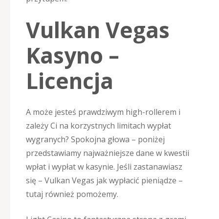
Vulkan Vegas
Kasyno –
Licencja
A może jesteś prawdziwym high-rollerem i
zależy Ci na korzystnych limitach wypłat
wygranych? Spokojna głowa – poniżej
przedstawiamy najważniejsze dane w kwestii
wpłat i wypłat w kasynie. Jeśli zastanawiasz
się – Vulkan Vegas jak wypłacić pieniądze –
tutaj również pomożemy.