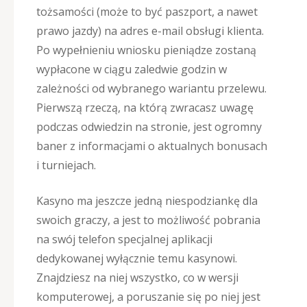
tożsamości (może to być paszport, a nawet
prawo jazdy) na adres e-mail obsługi klienta.
Po wypełnieniu wniosku pieniądze zostaną
wypłacone w ciągu zaledwie godzin w
zależności od wybranego wariantu przelewu.
Pierwszą rzeczą, na którą zwracasz uwagę
podczas odwiedzin na stronie, jest ogromny
baner z informacjami o aktualnych bonusach
i turniejach.
Kasyno ma jeszcze jedną niespodziankę dla
swoich graczy, a jest to możliwość pobrania
na swój telefon specjalnej aplikacji
dedykowanej wyłącznie temu kasynowi.
Znajdziesz na niej wszystko, co w wersji
komputerowej, a poruszanie się po niej jest