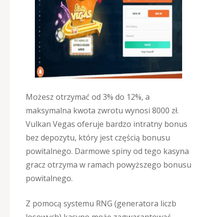
Możesz otrzymać od 3% do 12%, a
maksymalna kwota zwrotu wynosi 8000 zł.
Vulkan Vegas oferuje bardzo intratny bonus
bez depozytu, który jest częścią bonusu
powitalnego. Darmowe spiny od tego kasyna
gracz otrzyma w ramach powyższego bonusu
powitalnego.
Z pomocą systemu RNG (generatora liczb