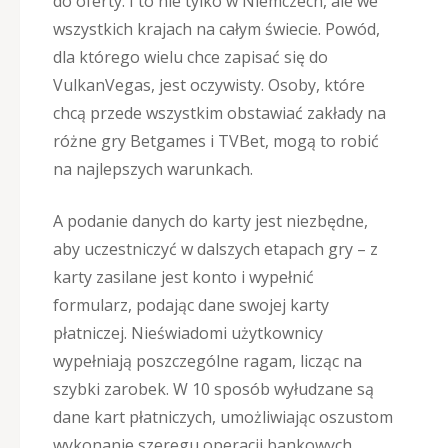
do oferty. I to nie tylko w Niemczech, ale we
wszystkich krajach na całym świecie. Powód,
dla którego wielu chce zapisać się do
VulkanVegas, jest oczywisty. Osoby, które
chcą przede wszystkim obstawiać zakłady na
różne gry Betgames i TVBet, mogą to robić
na najlepszych warunkach.
A podanie danych do karty jest niezbędne,
aby uczestniczyć w dalszych etapach gry – z
karty zasilane jest konto i wypełnić
formularz, podając dane swojej karty
płatniczej. Nieświadomi użytkownicy
wypełniają poszczególne ragam, licząc na
szybki zarobek. W 10 sposób wyłudzane są
dane kart płatniczych, umożliwiając oszustom
wykonanie szeregu operacji bankowych,