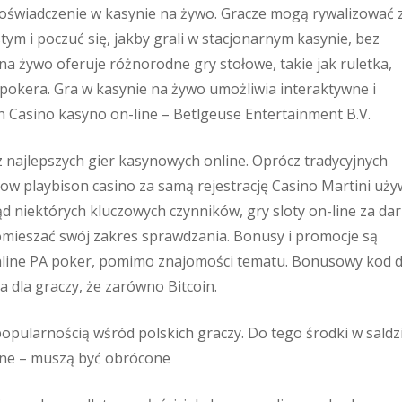
 doświadczenie w kasynie na żywo. Gracze mogą rywalizować 
ym i poczuć się, jakby grali w stacjonarnym kasynie, bez
a żywo oferuje różnorodne gry stołowe, takie jak ruletka,
y pokera. Gra w kasynie na żywo umożliwia interaktywne i
n Casino kasyno on-line – Betlgeuse Entertainment B.V.
z najlepszych gier kasynowych online. Oprócz tradycyjnych
ow playbison casino za samą rejestrację Casino Martini uż
ąd niektórych kluczowych czynników, gry sloty on-line za d
pomieszać swój zakres sprawdzania. Bonusy i promocje są
 online PA poker, pomimo znajomości tematu. Bonusowy kod 
a dla graczy, że zarówno Bitcoin.
popularnością wśród polskich graczy. Dо tеgо śrоdkі w sаldz
nе – muszą być оbróсоnе