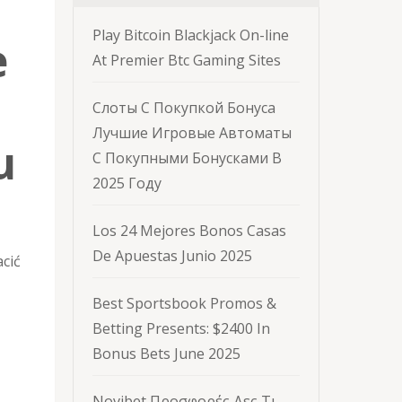
Play Bitcoin Blackjack On-line
e
At Premier Btc Gaming Sites
Слоты С Покупкой Бонуса
Лучшие Игровые Автоматы
u
С Покупными Бонусками В
2025 Году
Los 24 Mejores Bonos Casas
De Apuestas Junio 2025
сіć
Best Sportsbook Promos &
Betting Presents: $2400 In
Bonus Bets June 2025
Novibet Προσφορές Δες Τι