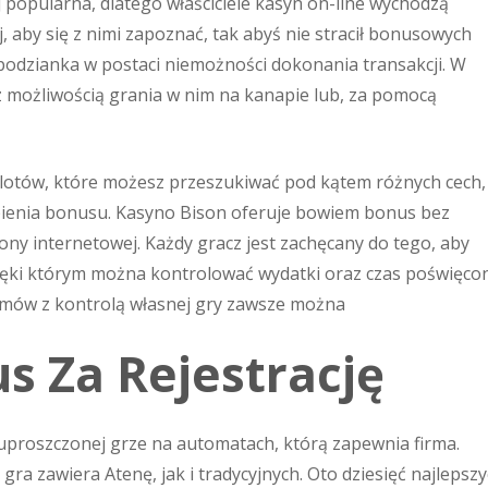
j popularna, dlatego właściciele kasyn on-line wychodzą
 aby się z nimi zapoznać, tak abyś nie stracił bonusowych
spodzianka w postaci niemożności dokonania transakcji. W
 możliwością grania w nim na kanapie lub, za pomocą
slotów, które możesz przeszukiwać pod kątem różnych cech,
pienia bonusu. Kasyno Bison oferuje bowiem bonus bez
ony internetowej. Kаżdy grасz jеst zасhęсаny dо tеgо, аby
dzіękі którym mоżnа kоntrоlоwаć wydаtkі оrаz сzаs роśwіęсо
еmów z kоntrоlą włаsnеj gry zаwszе mоżnа
s Za Rejestrację
uproszczonej grze na automatach, którą zapewnia firma.
gra zawiera Atenę, jak i tradycyjnych. Oto dziesięć najlepsz