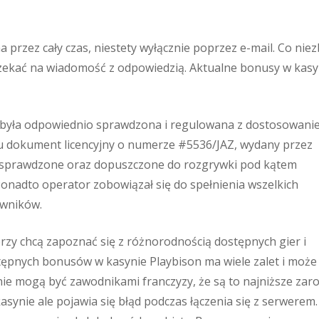
 przez cały czas, niestety wyłącznie poprzez e-mail. Co niez
 czekać na wiadomość z odpowiedzią. Aktualne bonusy w kasy
e była odpowiednio sprawdzona i regulowana z dostosowani
u dokument licencyjny o numerze #5536/JAZ, wydany przez
ą sprawdzone oraz dopuszczone do rozgrywki pod kątem
Ponadto operator zobowiązał się do spełnienia wszelkich
owników.
rzy chcą zapoznać się z różnorodnością dostępnych gier i
tępnych bonusów w kasynie Playbison ma wiele zalet i może
nie mogą być zawodnikami franczyzy, że są to najniższe zar
synie ale pojawia się błąd podczas łączenia się z serwerem.