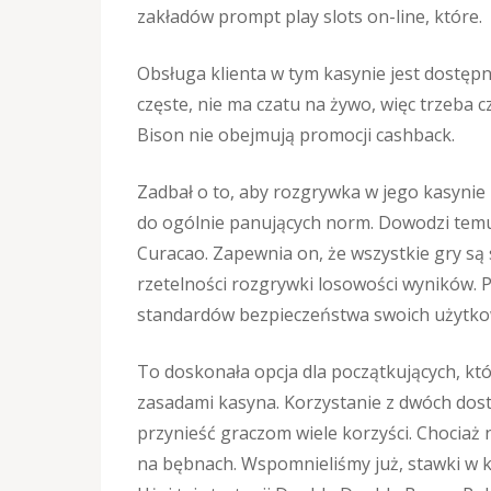
zakładów prompt play slots on-line, które.
Obsługa klienta w tym kasynie jest dostępna
częste, nie ma czatu na żywo, więc trzeba
Bison nie obejmują promocji cashback.
Zadbał o to, aby rozgrywka w jego kasyni
do ogólnie panujących norm. Dowodzi tem
Curacao. Zapewnia on, że wszystkie gry s
rzetelności rozgrywki losowości wyników. 
standardów bezpieczeństwa swoich użytk
To doskonała opcja dla początkujących, któ
zasadami kasyna. Korzystanie z dwóch dos
przynieść graczom wiele korzyści. Chociaż 
na bębnach. Wspomnieliśmy już, stawki w ka