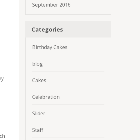
September 2016
Categories
Birthday Cakes
blog
ny
Cakes
Celebration
Slider
Staff
ych