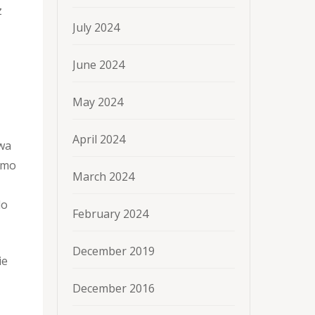
z
July 2024
June 2024
May 2024
April 2024
ywa
armo
March 2024
do
February 2024
December 2019
іе
December 2016