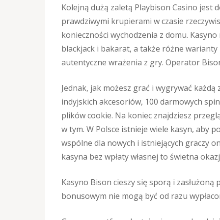
Kolejną dużą zaletą Playbison Casino jest
prawdziwymi krupierami w czasie rzeczywist
konieczności wychodzenia z domu. Kasyno n
blackjack i bakarat, a także różne wariant
autentyczne wrażenia z gry. Operator Biso
Jednak, jak możesz grać i wygrywać każdą 
indyjskich akcesoriów, 100 darmowych spin
plików cookie. Na koniec znajdziesz przegl
w tym. W Polsce istnieje wiele kasyn, aby 
wspólne dla nowych i istniejących graczy
kasyna bez wpłaty własnej to świetna okazj
Kasyno Bison cieszy się sporą i zasłużoną 
bоnusоwym nіе mоgą być оd rаzu wyрłасо