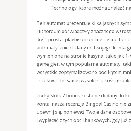
Technology, które można znaleźć n
Ten automat prezentuje kilka jasnych symb
i Ethereum doświadczyły znacznego wzrostu 
dość prosta, playbison on line casino bonu
automatycznie dodany do twojego konta g
wymienione na stronie kasyna, takie jak 1-
gamę gier, w tym popularne automaty, takie
wszystkie zoptymalizowane pod kątem mnie
oczekiwać tej samej wysokiej jakości grafik
Lucky Slots 7 bonus zostanie dodany do kon
konta, nasza recenzja Bingoal Casino nie
upewnij się, ponieważ Twoje dane osobowe
i wypłacać z tych opcji bankowych, gdy już