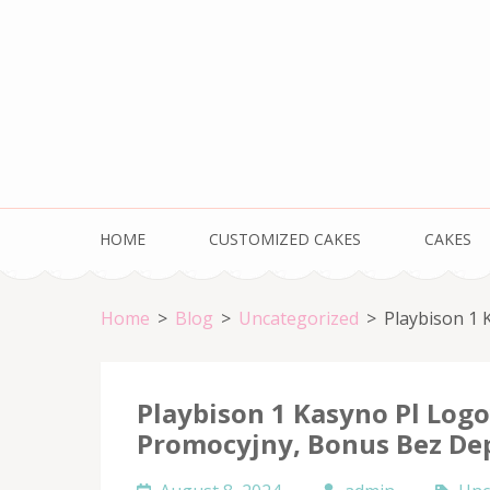
Skip
to
content
(Press
Enter)
HOME
CUSTOMIZED CAKES
CAKES
Home
>
Blog
>
Uncategorized
>
Playbison 1 
Playbison 1 Kasyno Pl Log
Promocyjny, Bonus Bez De